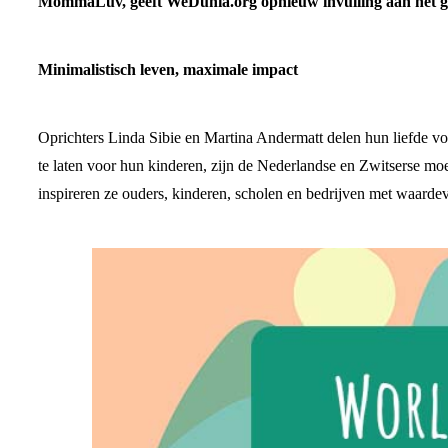
MommaLuv, geeft WeDunia.org opnieuw invulling aan het ge
Minimalistisch leven, maximale impact
Oprichters Linda Sibie en Martina Andermatt delen hun liefde vo
te laten voor hun kinderen, zijn de Nederlandse en Zwitserse m
inspireren ze ouders, kinderen, scholen en bedrijven met waard