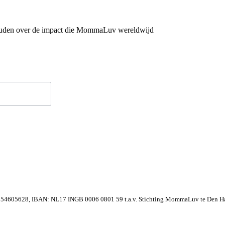
houden over de impact die MommaLuv wereldwijd
54605628, IBAN: NL17 INGB 0006 0801 59 t.a.v. Stichting MommaLuv te Den Ha