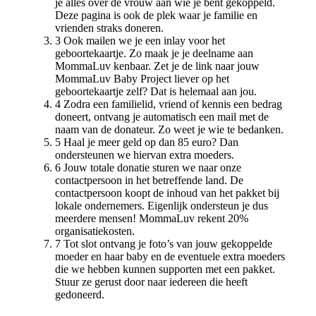
je alles over de vrouw aan wie je bent gekoppeld.
Deze pagina is ook de plek waar je familie en
vrienden straks doneren.
3
Ook mailen we je een inlay voor het
geboortekaartje. Zo maak je je deelname aan
MommaLuv kenbaar. Zet je de link naar jouw
MommaLuv Baby Project liever op het
geboortekaartje zelf? Dat is helemaal aan jou.
4
Zodra een familielid, vriend of kennis een bedrag
doneert, ontvang je automatisch een mail met de
naam van de donateur. Zo weet je wie te bedanken.
5
Haal je meer geld op dan 85 euro? Dan
ondersteunen we hiervan extra moeders.
6
Jouw totale donatie sturen we naar onze
contactpersoon in het betreffende land. De
contactpersoon koopt de inhoud van het pakket bij
lokale ondernemers. Eigenlijk ondersteun je dus
meerdere mensen! MommaLuv rekent 20%
organisatiekosten.
7
Tot slot ontvang je foto’s van jouw gekoppelde
moeder en haar baby en de eventuele extra moeders
die we hebben kunnen supporten met een pakket.
Stuur ze gerust door naar iedereen die heeft
gedoneerd.