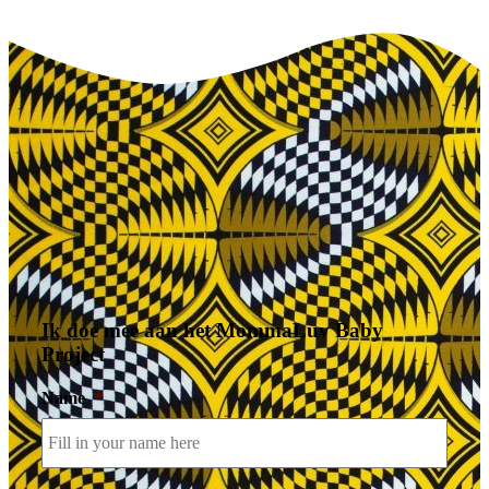
Ik doe mee aan het MommaLuv Baby
Project
Name
*