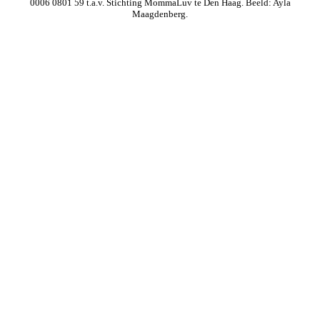
0006 0801 59 t.a.v. Stichting MommaLuv te Den Haag. Beeld: Ayla
Maagdenberg.