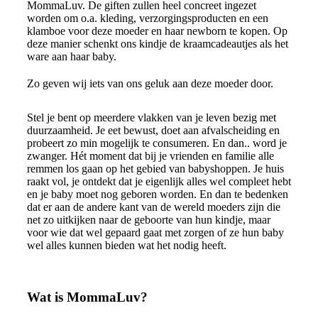
MommaLuv. De giften zullen heel concreet ingezet
worden om o.a. kleding, verzorgingsproducten en een
klamboe voor deze moeder en haar newborn te kopen. Op
deze manier schenkt ons kindje de kraamcadeautjes als het
ware aan haar baby.
Zo geven wij iets van ons geluk aan deze moeder door.
Stel je bent op meerdere vlakken van je leven bezig met
duurzaamheid. Je eet bewust, doet aan afvalscheiding en
probeert zo min mogelijk te consumeren. En dan.. word je
zwanger. Hét moment dat bij je vrienden en familie alle
remmen los gaan op het gebied van babyshoppen. Je huis
raakt vol, je ontdekt dat je eigenlijk alles wel compleet hebt
en je baby moet nog geboren worden. En dan te bedenken
dat er aan de andere kant van de wereld moeders zijn die
net zo uitkijken naar de geboorte van hun kindje, maar
voor wie dat wel gepaard gaat met zorgen of ze hun baby
wel alles kunnen bieden wat het nodig heeft.
Lees meer over MommaLuv
Wat is MommaLuv?