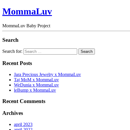
MommaLuv
MommaLuv Baby Project
Search
Search for:
Search
Recent Posts
Jara Precious Jewelry x MommaLuv
Taj MoM x MommaLuv
WeDunia x MommaLuv
leBump x MommaLuv
Recent Comments
Archives
april 2023
april 2022