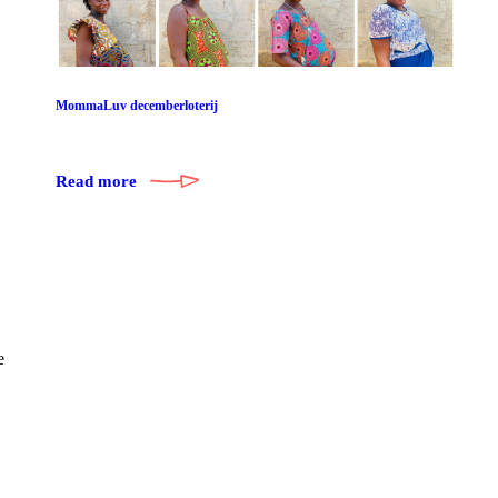
MommaLuv decemberloterij
Read more
e