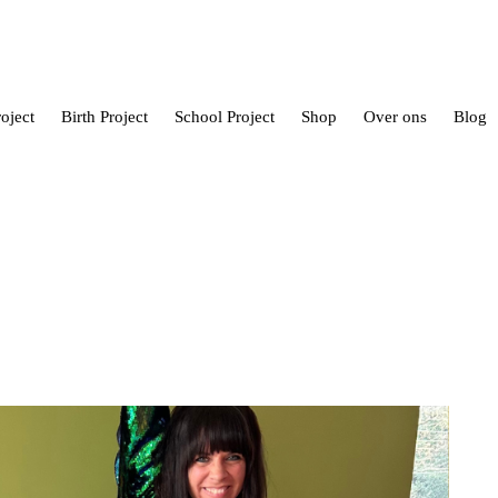
oject
Birth Project
School Project
Shop
Over ons
Blog