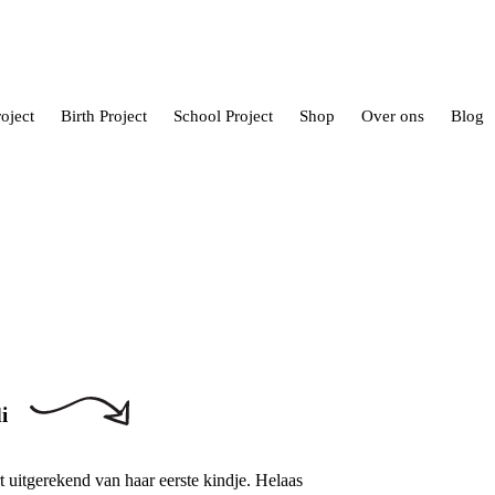
oject
Birth Project
School Project
Shop
Over ons
Blog
i
 uitgerekend van haar eerste kindje. Helaas