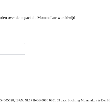
houden over de impact die MommaLuv wereldwijd
54605628, IBAN: NL17 INGB 0006 0801 59 t.a.v. Stichting MommaLuv te Den Ha