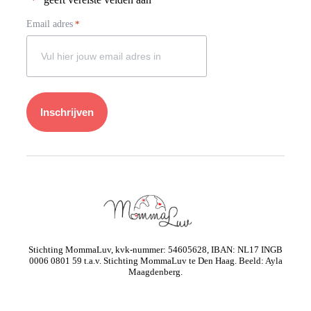
*
Email adres
*
Stichting MommaLuv, kvk-nummer: 54605628, IBAN: NL17 INGB
0006 0801 59 t.a.v. Stichting MommaLuv te Den Haag. Beeld: Ayla
Maagdenberg.